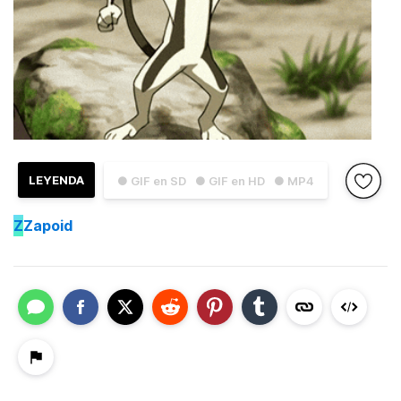
LEYENDA
● GIF en SD
● GIF en HD
● MP4
Z
Zapoid