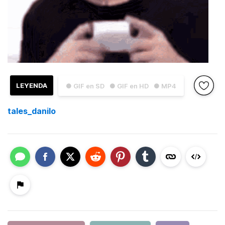
LEYENDA
● GIF en SD
● GIF en HD
● MP4
tales_danilo