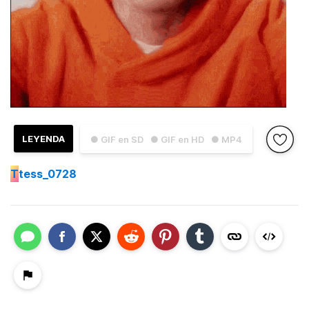
LEYENDA
● GIF en SD
● GIF en HD
● MP4
T
tess_0728