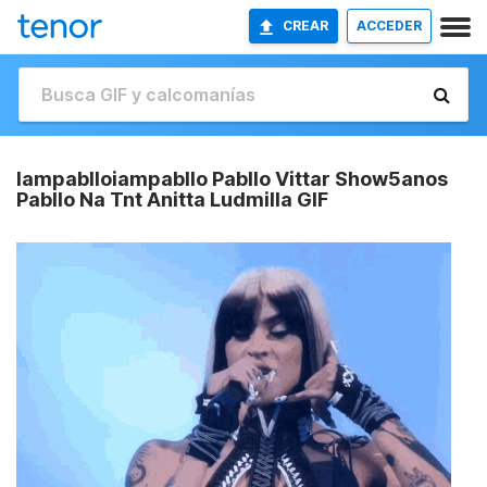
CREAR
ACCEDER
Iampablloiampabllo Pabllo Vittar Show5anos
Pabllo Na Tnt Anitta Ludmilla GIF