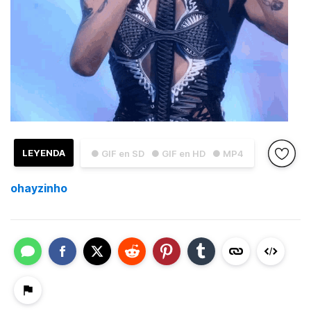
LEYENDA
● GIF en SD
● GIF en HD
● MP4
ohayzinho