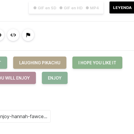
LEYENDA
● GIF en SD
● GIF en HD
● MP4
T
LAUGHING PIKACHU
I HOPE YOU LIKE IT
OU WILL ENJOY
ENJOY