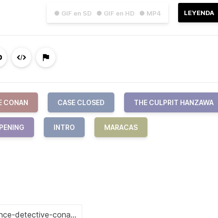
LEYENDA
● GIF en SD
● GIF en HD
● MP4
E CONAN
CASE CLOSED
THE CULPRIT HANZAWA
PENING
INTRO
MARACAS