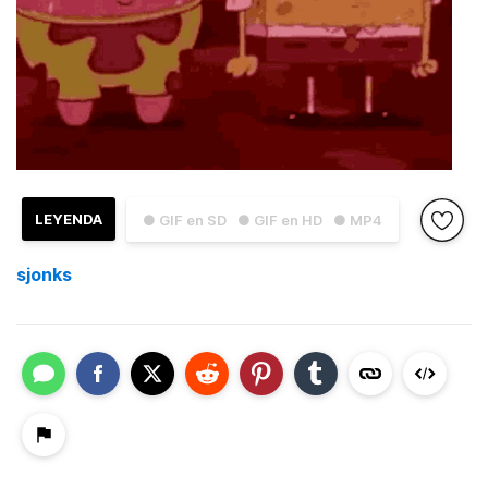
LEYENDA
● GIF en SD
● GIF en HD
● MP4
sjonks