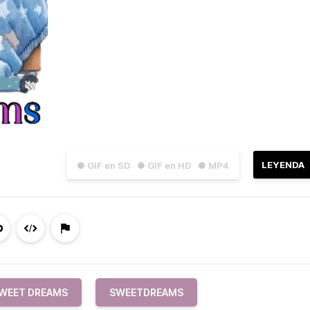
LEYENDA
● GIF en SD
● GIF en HD
● MP4
WEET DREAMS
SWEETDREAMS