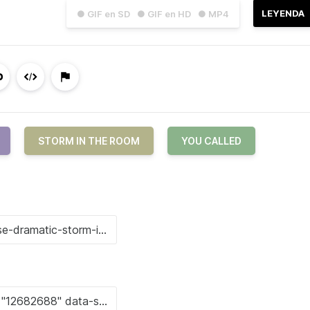
LEYENDA
● GIF en SD
● GIF en HD
● MP4
STORM IN THE ROOM
YOU CALLED