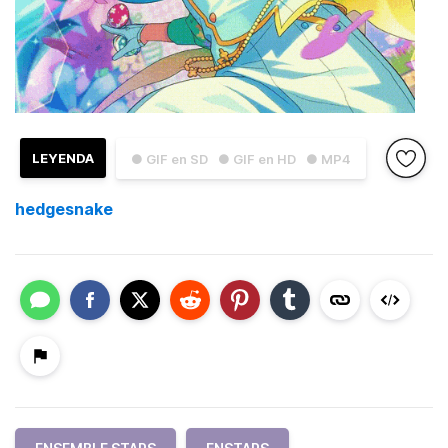
LEYENDA
● GIF en SD
● GIF en HD
● MP4
hedgesnake