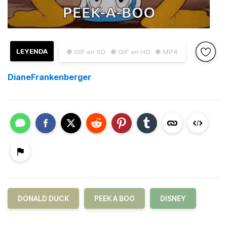
LEYENDA
● GIF en SD
● GIF en HD
● MP4
DianeFrankenberger
DONALD DUCK
PEEK A BOO
DISNEY