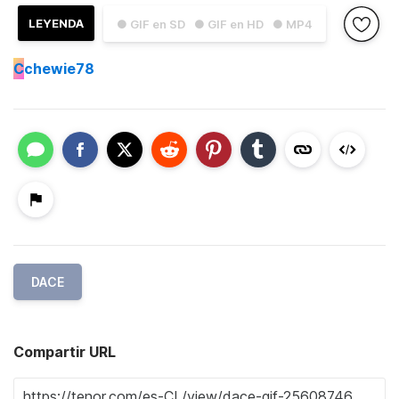
LEYENDA
● GIF en SD
● GIF en HD
● MP4
C
chewie78
DACE
Compartir URL