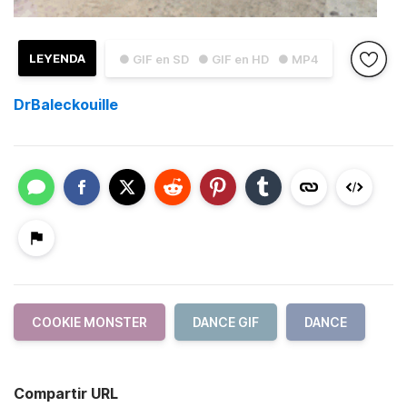
LEYENDA
● GIF en SD
● GIF en HD
● MP4
DrBaleckouille
COOKIE MONSTER
DANCE GIF
DANCE
Compartir URL