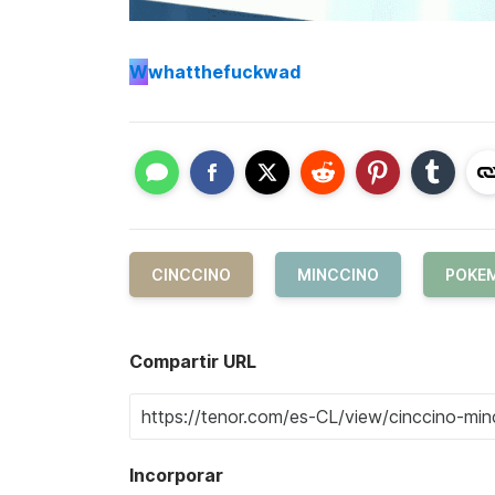
W
whatthefuckwad
CINCCINO
MINCCINO
POKE
Compartir URL
Incorporar