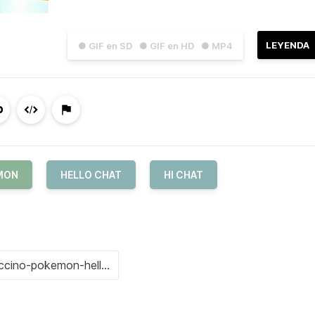
LEYENDA
● GIF en SD
● GIF en HD
● MP4
MON
HELLO CHAT
HI CHAT