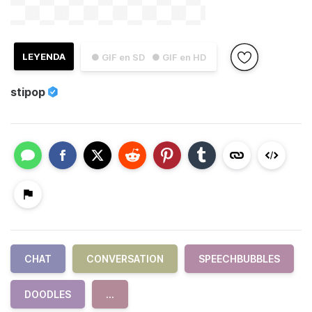
LEYENDA
● GIF en SD
● GIF en HD
stipop
CHAT
CONVERSATION
SPEECHBUBBLES
DOODLES
...