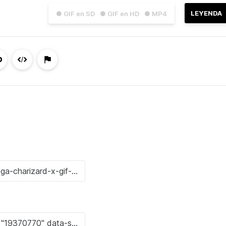
LEYENDA
● GIF en SD
● GIF en HD
● MP4