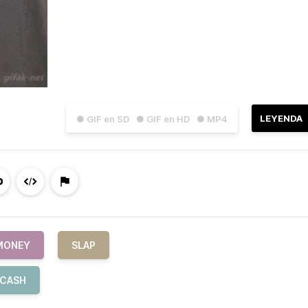
LEYENDA
● GIF en SD
● GIF en HD
● MP4
MONEY
SLAP
CASH