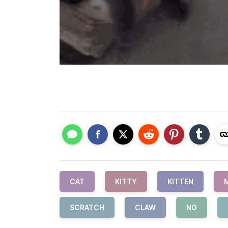
CAT
KITTY
KITTEN
SCRATCH
CLAW
NO