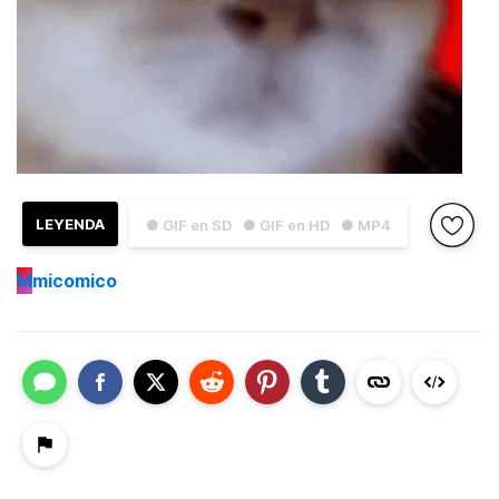
LEYENDA
● GIF en SD
● GIF en HD
● MP4
M
micomico