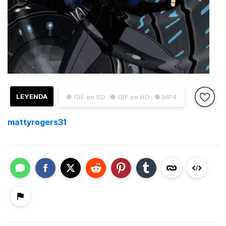
LEYENDA
● GIF en SD
● GIF en HD
● MP4
mattyrogers31