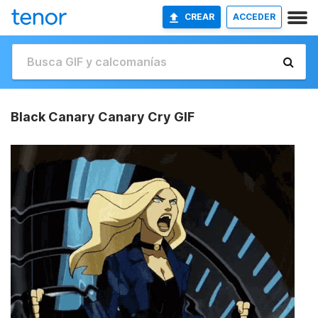
CREAR
ACCEDER
Black Canary Canary Cry GIF