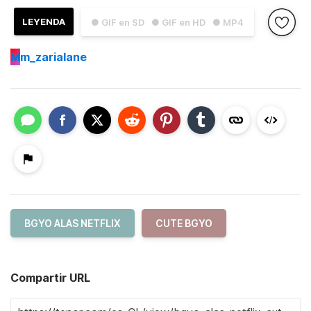
LEYENDA
● GIF en SD
● GIF en HD
● MP4
M
m_zarialane
BGYO ALAS NETFLIX
CUTE BGYO
Compartir URL