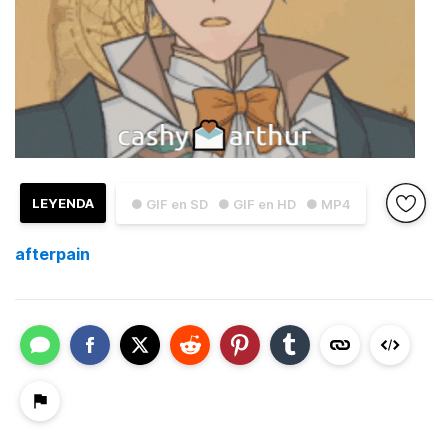
LEYENDA
● GIF en SD
● GIF en HD
● MP4
afterpain