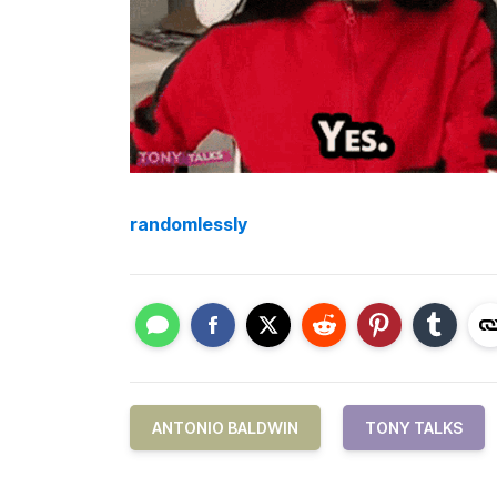
randomlessly
ANTONIO BALDWIN
TONY TALKS