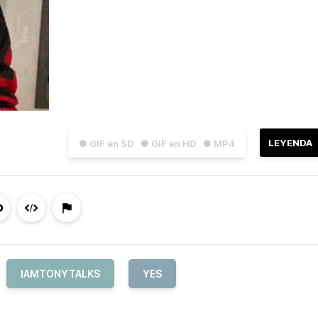
LEYENDA
● GIF en SD
● GIF en HD
● MP4
IAMTONYTALKS
YES