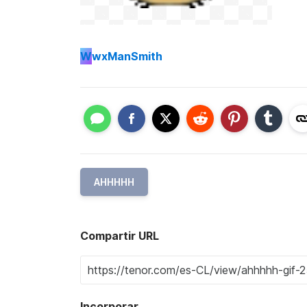
W
wxManSmith
AHHHHH
Compartir URL
Incorporar