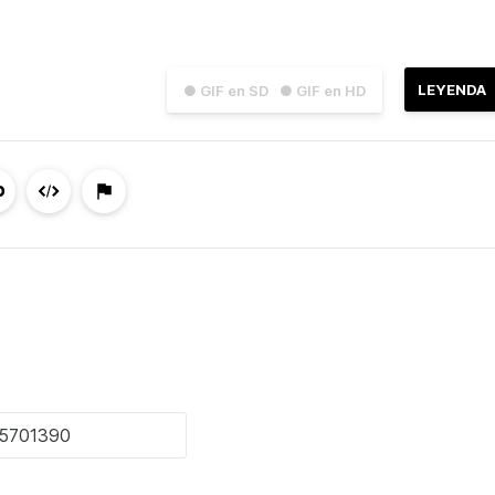
LEYENDA
● GIF en SD
● GIF en HD