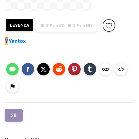
LEYENDA
● GIF en SD
● GIF en HD
Y
Yantox
2B