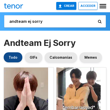
CREAR
ACCEDER
Andteam Ej Sorry
Todo
GIFs
Calcomanías
Memes