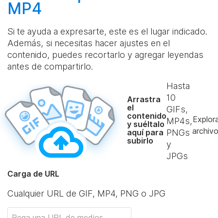
MP4
Si te ayuda a expresarte, este es el lugar indicado.
Además, si necesitas hacer ajustes en el
contenido, puedes recortarlo y agregar leyendas
antes de compartirlo.
Hasta
10
Arrastra
el
GIFs,
contenido
Explor
MP4s,
y suéltalo
archiv
aquí para
PNGs
subirlo
y
JPGs
Carga de URL
Cualquier URL de GIF, MP4, PNG o JPG