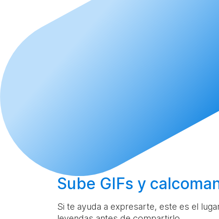
Sube
GIFs y calcoman
Si te ayuda a expresarte, este es el lug
leyendas antes de compartirlo.