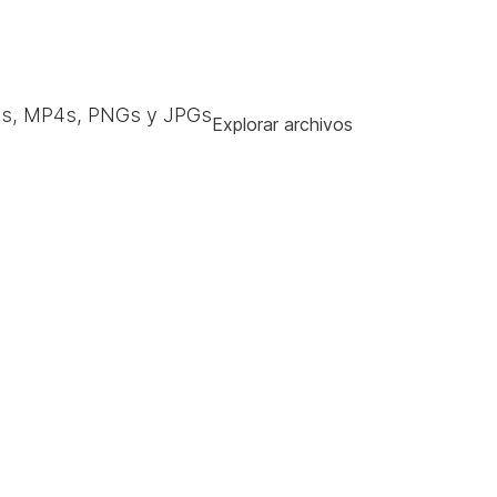
s, MP4s, PNGs y JPGs
Explorar archivos