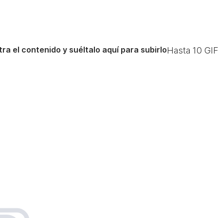
ra el contenido y suéltalo aquí para subirlo
Hasta
10
GIF