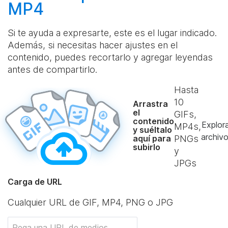
MP4
Si te ayuda a expresarte, este es el lugar indicado.
Además, si necesitas hacer ajustes en el
contenido, puedes recortarlo y agregar leyendas
antes de compartirlo.
Hasta
10
Arrastra
el
GIFs,
contenido
Explor
MP4s,
y suéltalo
archiv
aquí para
PNGs
subirlo
y
JPGs
Carga de URL
Cualquier URL de GIF, MP4, PNG o JPG