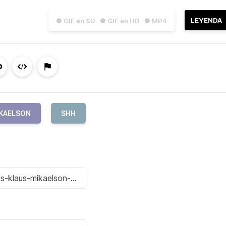
LEYENDA
● GIF en SD
● GIF en HD
● MP4
IKAELSON
SHH