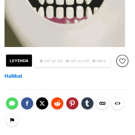
LEYENDA
● GIF en SD
● GIF en HD
● MP4
Hallibal