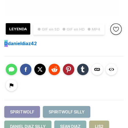
LEYENDA
● GIF en SD
● GIF en HD
● MP4
D
danieldiaz42
SPIRITWOLF
SPIRITWOLF SILLY
DANIEL DIAZ SILLY
SEAN DIAZ
LIS2