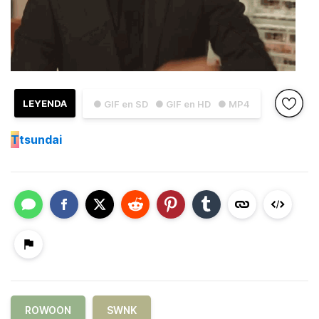
LEYENDA
● GIF en SD
● GIF en HD
● MP4
T
tsundai
ROWOON
SWNK