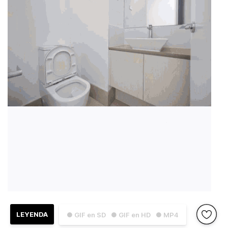
LEYENDA
● GIF en SD
● GIF en HD
● MP4