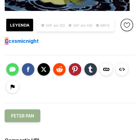
LEYENDA
● GIF en SD
● GIF en HD
● MP4
C
cxsmicnight
PETER PAN