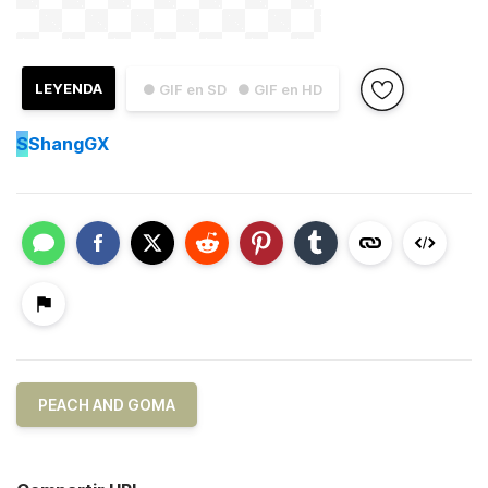
LEYENDA
● GIF en SD
● GIF en HD
S
ShangGX
PEACH AND GOMA