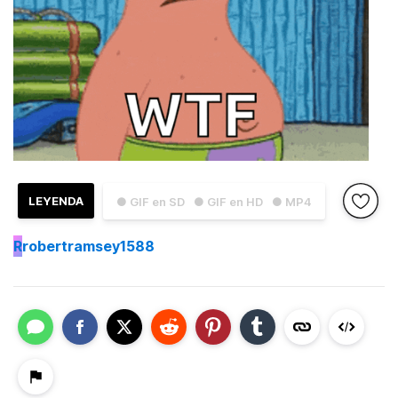
LEYENDA
● GIF en SD
● GIF en HD
● MP4
R
robertramsey1588