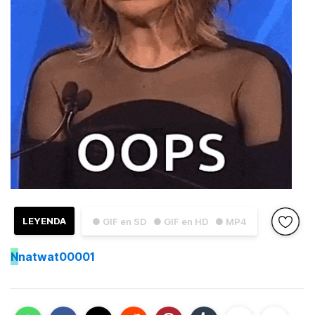
LEYENDA
● GIF en SD
● GIF en HD
● MP4
N
natwat00001