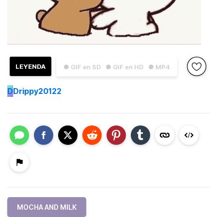
LEYENDA
● GIF en SD
● GIF en HD
● MP4
D
Drippy20122
MOCHA AND MILK