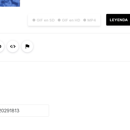
LEYENDA
● GIF en SD
● GIF en HD
● MP4