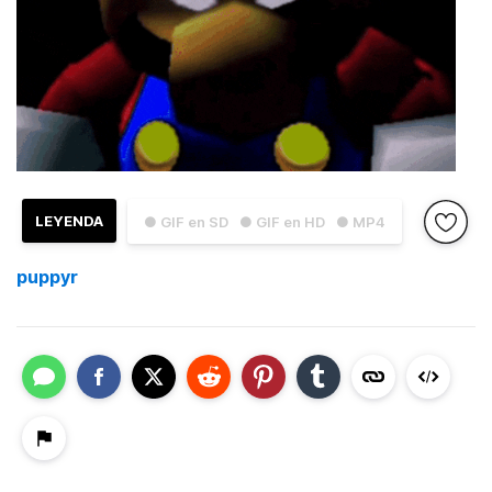
LEYENDA
● GIF en SD
● GIF en HD
● MP4
puppyr