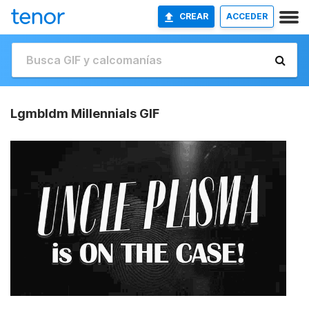
CREAR
ACCEDER
Lgmbldm Millennials GIF