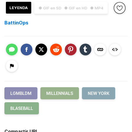
LEYENDA
● GIF en SD
● GIF en HD
● MP4
BattinOps
LGMBLDM
MILLENNIALS
NEW YORK
BLASEBALL
Compartir URL