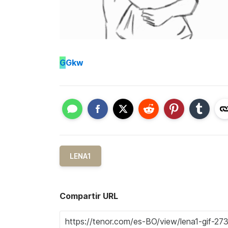
G
Gkw
LENA1
Compartir URL