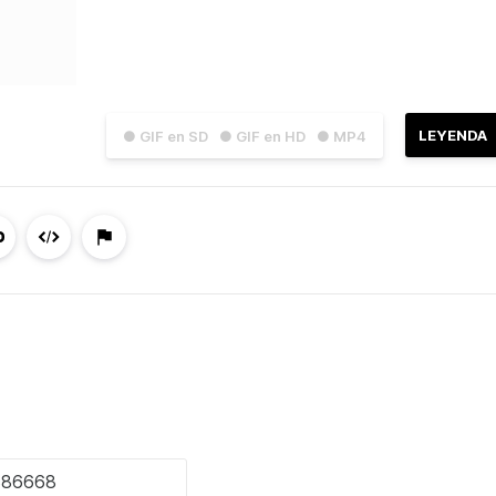
LEYENDA
● GIF en SD
● GIF en HD
● MP4