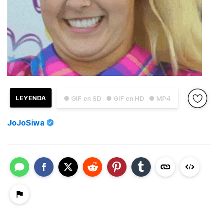
LEYENDA
● GIF en SD
● GIF en HD
● MP4
JoJoSiwa