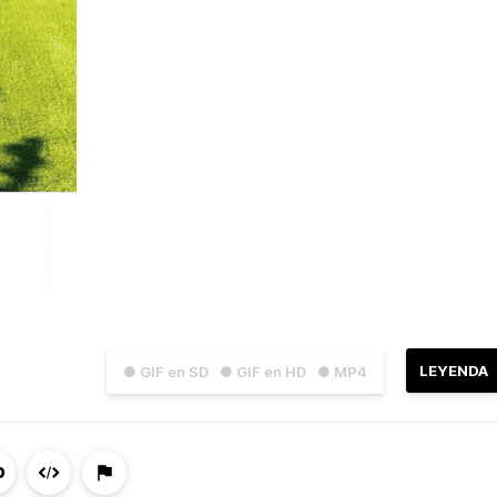
LEYENDA
● GIF en SD
● GIF en HD
● MP4