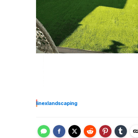
I
inexlandscaping