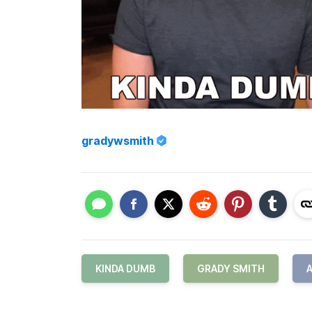
gradywsmith
KINDA DUMB
GRADY SMITH
A