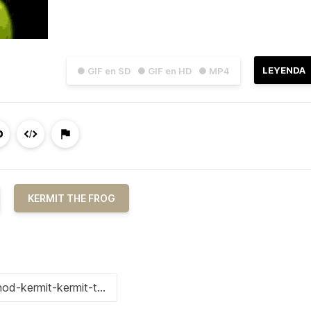
LEYENDA
● GIF en SD
● GIF en HD
● MP4
KERMIT THE FROG