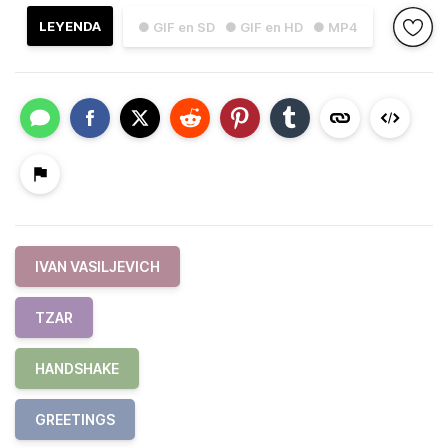
LEYENDA
● GIF en SD
● GIF en HD
● MP4
IVAN VASILJEVICH
TZAR
HANDSHAKE
GREETINGS