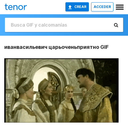
CREAR
ACCEDER
иванвасильевич царьоченьприятно GIF