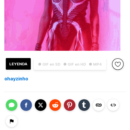
LEYENDA
● GIF en SD
● GIF en HD
● MP4
ohayzinho