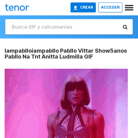
CREAR
ACCEDER
Iampablloiampabllo Pabllo Vittar Show5anos
Pabllo Na Tnt Anitta Ludmilla GIF