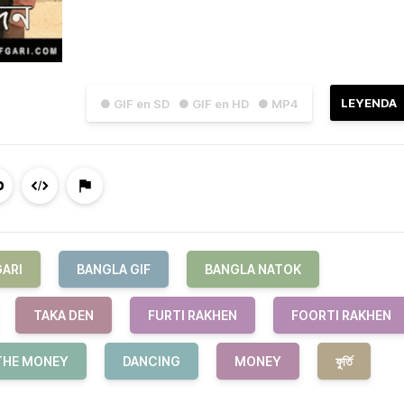
LEYENDA
● GIF en SD
● GIF en HD
● MP4
GARI
BANGLA GIF
BANGLA NATOK
TAKA DEN
FURTI RAKHEN
FOORTI RAKHEN
THE MONEY
DANCING
MONEY
ফুর্তি