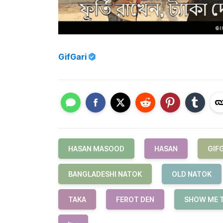
GifGari
HASAN MASOOD
HASAN
GIF
BANGLADESHI NATOK
OLD NATOK
TAKA
FEROT DEN
SHOW ME 