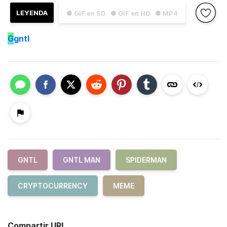
LEYENDA
● GIF en SD
● GIF en HD
● MP4
G
gntl
GNTL
GNTL MAN
SPIDERMAN
CRYPTOCURRENCY
MEME
Compartir URL